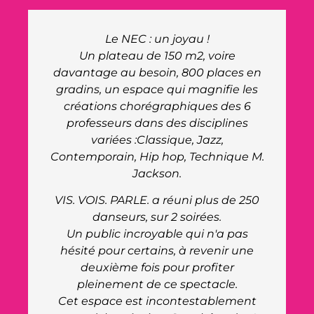
Le site du NEC nous a offert à nous
organisation, ainsi qu'aux artistes un
n
très bel accueil.
s
La venue du Maire pour rencontrer
nos artistes a été très appréciée,
merci à lui de l'intérêt qu'il nous a
porté. Le personnel du site était très
M.
réceptif et réactif à toutes nos
demandes. Ils ont fait preuve de
beaucoup de professionnalisme.
0
Bravo !
La salle a un charme particulier avec
sa scène au niveau zéro, ce qui a de
plus offert une nouvelle expérience à
la troupe du cabaret, une première
t
pour eux. Leur retour à été très positif,