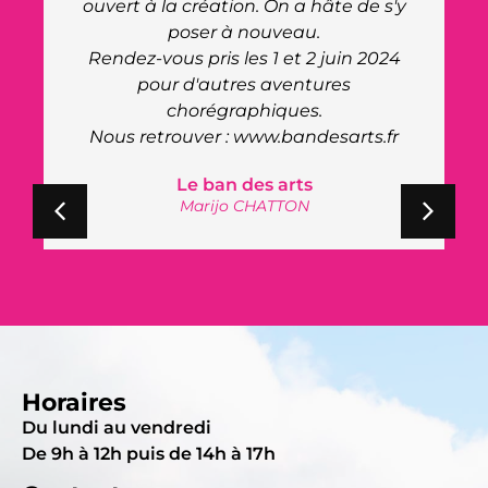
y
ils ont pris un réel plaisir à jouer sur
cette scène atypique.
4
Clara Morgane
Cabaret de Clara Morgane
r
Horaires
Du lundi au vendredi
De 9h à 12h puis de 14h à 17h