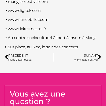
>
marlyjazzfestival.com
>
www.digitck.com
>
www.francebillet.com
>
www.ticketmaster.fr
> Au centre socioculturel Gilbert Jansem à Marly
> Sur place, au Nec, le soir des concerts
PRÉCÉDENT
SUIVANT
Marly Jazz Festival
Marly Jazz Festival
Vous avez une
question ?