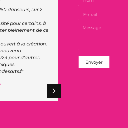
Président de l'A
ravo !
ec sa scène au niveau
uvelle expérience à la
ur eux. Leur retour à
laisir à jouer sur cette
.
Envoyer
rgane