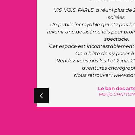
professionnalisme. B
 sur 2
La salle a un charme particulier av
tains, à
zéro, ce qui a de plus offert une no
ent de ce
troupe du cabaret, une première po
été très positif, ils ont pris un réel p
réation.
scène atypique
Clara Morgane
utres
Cabaret de Clara Mo