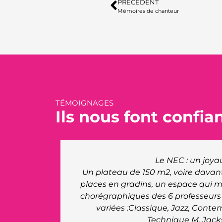
PRÉCÉDENT
Mémoires de chanteur
TÉMOIGNAGES
Ils nous font confia
Le site du NEC nous a offert à nous
in, 800
qu'aux artistes un très b
réations
La venue du Maire pour rencontrer no
ciplines
appréciée, merci à lui de l'intérêt q
hop,
personnel du site était très réceptif 
demandes. Ils ont fait preuve