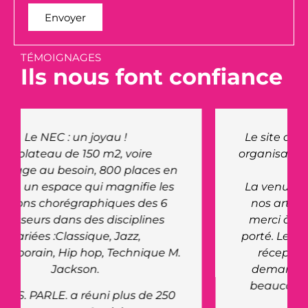
Envoyer
TÉMOIGNAGES
Ils nous font confiance
Le site du NEC nous a offert à nous
organisation, ainsi qu'aux artistes un
très bel accueil.
La venue du Maire pour rencontrer
nos artistes a été très appréciée,
merci à lui de l'intérêt qu'il nous a
porté. Le personnel du site était très
réceptif et réactif à toutes nos
demandes. Ils ont fait preuve de
beaucoup de professionnalisme.
Bravo !