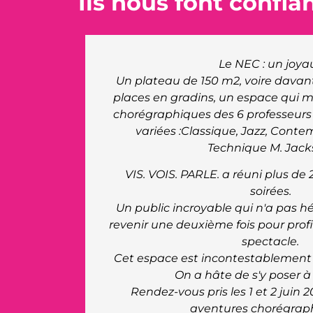
Ils nous font confia
Le NEC : un joyau !
Un plateau de 150 m2, voire davantage au be
places en gradins, un espace qui magnifie les
chorégraphiques des 6 professeurs dans des d
variées :Classique, Jazz, Contemporain, H
Technique M. Jackson.
VIS. VOIS. PARLE. a réuni plus de 250 danseu
soirées.
Un public incroyable qui n'a pas hésité pour c
revenir une deuxième fois pour profiter plein
spectacle.
Cet espace est incontestablement ouvert à la
On a hâte de s'y poser à nouveau.
Rendez-vous pris les 1 et 2 juin 2024 pour 
aventures chorégraphiques.