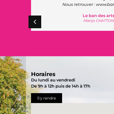
Nous retrouver :
www.bandesarts.fr
Le ban des arts
Marijo CHATTON
Horaires
Du lundi au vendredi
De 9h à 12h puis de 14h à 17h
S'y rendre