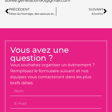
soiree.generation90@gmail.com
PRÉCÉDENT
SUIVANT
Fêtes du fromage, des saveurs et du terroir
Envol’toi
Vous avez une
question ?
Vous souhaitez organiser un événement ?
Remplissez le formulaire suivant et nos
équipes vous contacteront dans les plus
brefs délais.