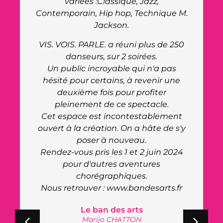
porté. Le personnel du site était très
.
réceptif et réactif à toutes nos
demandes. Ils ont fait preuve de
beaucoup de professionnalisme.
Bravo !
La salle a un charme particulier avec
sa scène au niveau zéro, ce qui a de
plus offert une nouvelle expérience à
la troupe du cabaret, une première
pour eux. Leur retour à été très positif,
y
ils ont pris un réel plaisir à jouer sur
cette scène atypique.
Clara Morgane
Cabaret de Clara Morgane