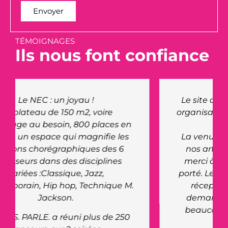
Envoyer
TÉMOIGNAGES
Ils nous font confiance
Le site du NEC nous a offert à nous
organisation, ainsi qu'aux artistes un
très bel accueil.
La venue du Maire pour rencontrer
nos artistes a été très appréciée,
merci à lui de l'intérêt qu'il nous a
porté. Le personnel du site était très
réceptif et réactif à toutes nos
demandes. Ils ont fait preuve de
beaucoup de professionnalisme.
Bravo !