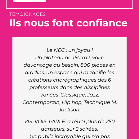
TÉMOIGNAGES
Ils nous font confiance
Le site du NEC nous a offert à nous
organisation, ainsi qu'aux artistes un
 en
très bel accueil.
es
La venue du Maire pour rencontrer
6
nos artistes a été très appréciée,
s
merci à lui de l'intérêt qu'il nous a
porté. Le personnel du site était très
 M.
réceptif et réactif à toutes nos
demandes. Ils ont fait preuve de
beaucoup de professionnalisme.
250
Bravo !
s
La salle a un charme particulier avec