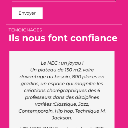
Envoyer
TÉMOIGNAGES
Ils nous font confiance
Le site du NEC nous a offert à nous
organisation, ainsi qu'aux artistes un
très bel accueil.
La venue du Maire pour rencontrer
nos artistes a été très appréciée,
merci à lui de l'intérêt qu'il nous a
porté. Le personnel du site était très
.
réceptif et réactif à toutes nos
demandes. Ils ont fait preuve de
beaucoup de professionnalisme.